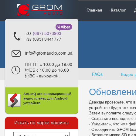
Главная
Каталог
(067) 5073903
+38
(095) 3441777
+38
info@gromaudio.com.ua
ПН-ПТ с 10.00 до 19.00
СБ с 10.00 до 16.00
FAQs
Видео 
ВС - выходной.
Обновлени
AALinQ это инновационный
аудио плейер для Android
Дважды проверьте, что в
устройств
устройство будет отклю
Затем выполните следую
- Сохраните последнюю 
Искать по марке машины
- Убедитесь, что имя фай
- Отсоединить GROM box
- Вставьте микро SD в сл