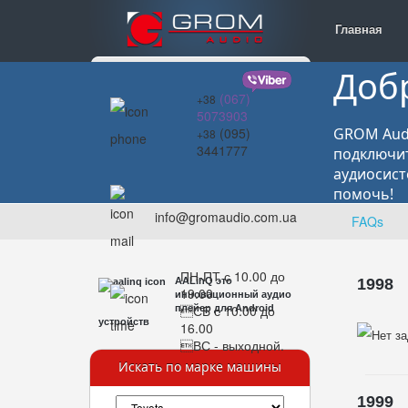
Главная
Доб
(067)
+38
5073903
(095)
GROM Audi
+38
3441777
подключит
аудиосист
помочь!
info@gromaudio.com.ua
FAQs
ПН-ПТ с 10.00 до
AALinQ это
1998
19.00
инновационный аудио
СБ с 10.00 до
плейер для Android
устройств
16.00
ВС - выходной.
Искать по марке машины
1999