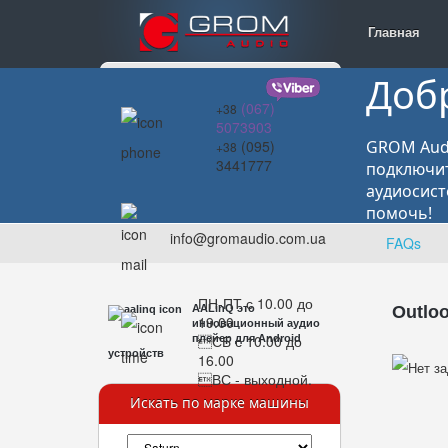
Главная
Доб
(067)
+38
5073903
(095)
GROM Audi
+38
3441777
подключит
аудиосист
помочь!
info@gromaudio.com.ua
FAQs
ПН-ПТ с 10.00 до
AALinQ это
Outlo
19.00
инновационный аудио
СБ с 10.00 до
плейер для Android
устройств
16.00
ВС - выходной.
Искать по марке машины