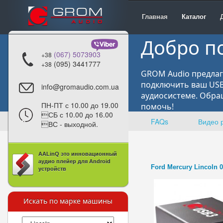
Главная
Каталог
Добро п
(067) 5073903
+38
(095) 3441777
+38
GROM Audio предлаг
подключить ваш USB,
info@gromaudio.com.ua
аудиосистеме. Обра
ПН-ПТ с 10.00 до 19.00
помочь!
СБ с 10.00 до 16.00
FAQs
Видео 
ВС - выходной.
AALinQ это инновационный
аудио плейер для Android
Ford Mercury Lincoln 
устройств
Искать по марке машины