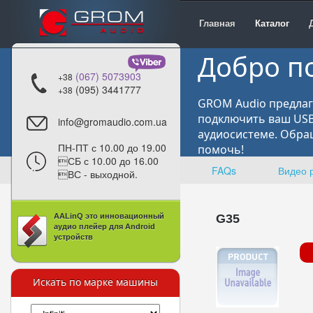
Главная
Каталог
Добро п
(067) 5073903
+38
(095) 3441777
+38
GROM Audio предлаг
подключить ваш USB,
info@gromaudio.com.ua
аудиосистеме. Обра
ПН-ПТ с 10.00 до 19.00
помочь!
СБ с 10.00 до 16.00
FAQs
Видео 
ВС - выходной.
AALinQ это инновационный
G35
аудио плейер для Android
устройств
Искать по марке машины