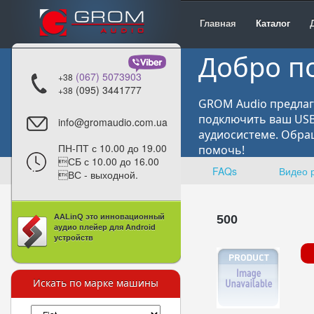
Главная
Каталог
Добро п
(067) 5073903
+38
(095) 3441777
+38
GROM Audio предлаг
подключить ваш USB,
info@gromaudio.com.ua
аудиосистеме. Обра
ПН-ПТ с 10.00 до 19.00
помочь!
СБ с 10.00 до 16.00
FAQs
Видео 
ВС - выходной.
AALinQ это инновационный
500
аудио плейер для Android
устройств
Искать по марке машины