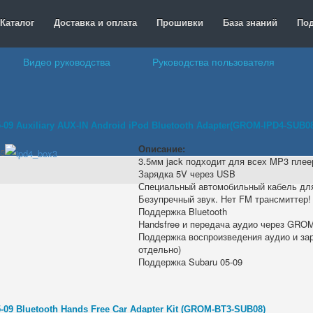
Каталог
Доставка и оплата
Прошивки
База знаний
По
Видео руководства
Руководства пользователя
-09 Auxiliary AUX-IN Android iPod Bluetooth Adapter(GROM-IPD4-SUB0
Описание:
35
3.5мм jack подходит для всех MP3 пле
Зарядка 5V через USB
Специальный автомобильный кабель для
Безупречный звук. Нет FM трансмиттер!
Поддержка Bluetooth
Handsfree и передача аудио через GROM
Поддержка воспроизведения аудио и зар
отдельно)
Поддержка Subaru 05-09
-09 Bluetooth Hands Free Car Adapter Kit (GROM-BT3-SUB08)