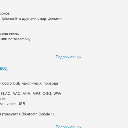
тфонов
, Iphones® и другими смартфонами
омкую связь
 или по телефону
Подробнее>>>
B08)
 любого USB накопителя/ привода
 FLAC, AAC, M4A, MP3, OGG, WAV
ание
биль через USB
(требуется Bluetooth Dongle *).
Подробнее>>>