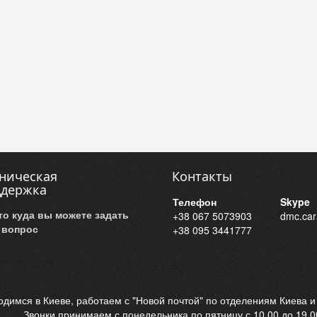
ническая
Контакты
ддержка
Телефон
Skype
то куда вы можете задать
+38 067 5073903
dmc.car
 вопрос
+38 095 3441777
димся в Киеве, работаем с "Новой почтой" по отделениям Киева и
Звонки принимаем с понедельника по пятницу с 10.00 до 19.0