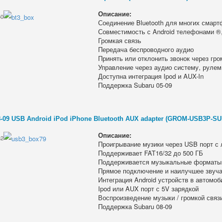
Описание:
50
Соединение Bluetooth для многих смар
Совместимость с Android телефонами ®
Громкая связь
Передача беспроводного аудио
Принять или отклонить звонок через гр
Управление через аудио систему, рулем
Доступна интеграция Ipod и AUX-In
Поддержка Subaru 05-09
8-09 USB Android iPod iPhone Bluetooth AUX adapter (GROM-USB3P-SU
Описание:
62
Проигрывание музики через USB порт с
Поддерживает FAT16/32 до 500 ГБ
Поддерживается музыкальные форматы
Прямое подключение и наилучшее звуч
Интеграция Android устройств в автомо
Ipod или AUX порт с 5V зарядкой
Воспроизведение музыки / громкой связи 
Поддержка Subaru 08-09