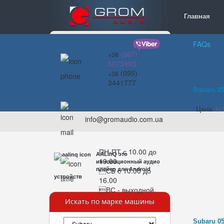
Главная
FAQs
(067)
+38
5073903
(095)
+38
3441777
Subaru 05
Цена:
$1
info@gromaudio.com.ua
ПН-ПТ с 10.00 до
AALinQ это
19.00
инновационный аудио
СБ с 10.00 до
плейер для Android
устройств
16.00
ВС - выходной.
Искать по марке машины
Subaru 05