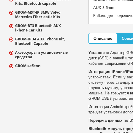
Kits, Bluetooth capable
AUX 3.5mm
GROM-MST4P BMW Volvo
Кабель для подключен
Mercedes Fiber-optic Kits
GROM-BT3 Bluetooth AUX
iPhone Car Kits
Описание
Совм
GROM-IPD4 AUX iPhone Kit,
Bluetooth Capable
Установка:
Адаптер GROM
Аксессуары и установочные
средства
диск (SSD) с вашей шта
кабелем сопряжения GR
GROM кабели
Интеграция iPhone/iPo
устройствах. Если у ва
систему через стандартн
слушать музыку, управл
машина. Не требуется н
GROM USB3 устройстве
Интеграция Android тре
требует установки допо
Передача данных по U
Bluetooth модуль (про