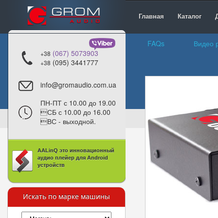
Главная
Каталог
FAQs
Видео 
(067) 5073903
+38
(095) 3441777
+38
info@gromaudio.com.ua
ПН-ПТ с 10.00 до 19.00
СБ с 10.00 до 16.00
ВС - выходной.
AALinQ это инновационный
аудио плейер для Android
устройств
Искать по марке машины