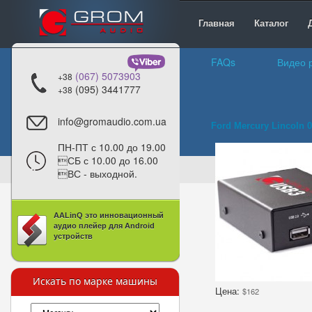
Главная
Каталог
FAQs
Видео 
(067) 5073903
+38
(095) 3441777
+38
info@gromaudio.com.ua
Ford Mercury Lincoln 
ПН-ПТ с 10.00 до 19.00
СБ с 10.00 до 16.00
ВС - выходной.
AALinQ это инновационный
аудио плейер для Android
устройств
Искать по марке машины
Цена:
$162