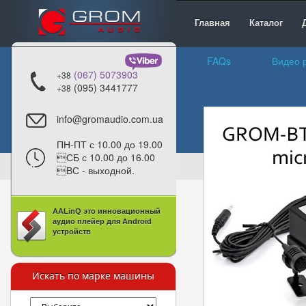
Главная
Каталог
FAQs
Видео 
(067) 5073903
+38
(095) 3441777
+38
info@gromaudio.com.ua
ПН-ПТ с 10.00 до 19.00
СБ с 10.00 до 16.00
ВС - выходной.
AALinQ это инновационный
аудио плейер для Android
устройств
Искать по марке машины